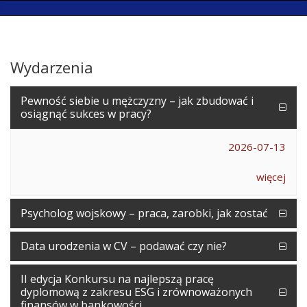
Wydarzenia
Pewność siebie u mężczyzny – jak zbudować i
osiągnąć sukces w pracy?
2026-07-13
więcej
Psycholog wojskowy – praca, zarobki, jak zostać
Data urodzenia w CV – podawać czy nie?
II edycja Konkursu na najlepszą pracę
dyplomową z zakresu ESG i zrównoważonych
finansów w bankowości