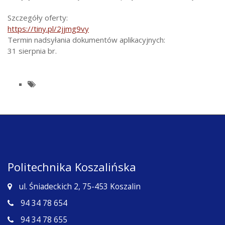
Szczegóły oferty:
https://tiny.pl/2jjmg9vy
Termin nadsyłania dokumentów aplikacyjnych:
31 sierpnia br.
Politechnika Koszalińska
ul. Śniadeckich 2, 75-453 Koszalin
94 34 78 654
94 34 78 655