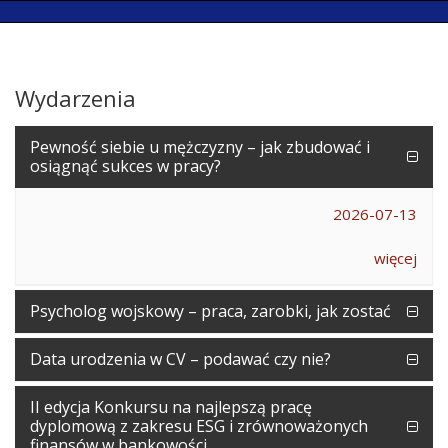
Wydarzenia
Pewność siebie u mężczyzny – jak zbudować i
osiągnąć sukces w pracy?
2026-07-13
więcej
Psycholog wojskowy – praca, zarobki, jak zostać
Data urodzenia w CV – podawać czy nie?
II edycja Konkursu na najlepszą pracę
dyplomową z zakresu ESG i zrównoważonych
finansów w bankowości