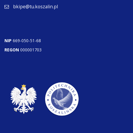
bkipe@tu.koszalin.pl
NIP
669-050-51-68
REGON
000001703