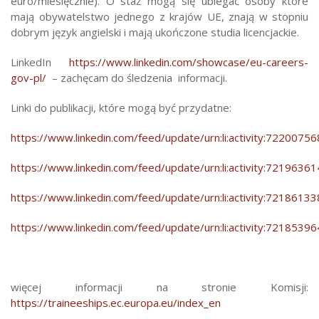
euro/miesięcznie). O staż mogą się ubiegać osoby które
mają obywatelstwo jednego z krajów UE, znają w stopniu
dobrym język angielski i mają ukończone studia licencjackie.
LinkedIn
https://www.linkedin.com/showcase/eu-careers-
gov-pl/
– zachęcam do śledzenia informacji.
Linki do publikacji, które mogą być przydatne:
https://www.linkedin.com/feed/update/urn:li:activity:72200
https://www.linkedin.com/feed/update/urn:li:activity:72196
https://www.linkedin.com/feed/update/urn:li:activity:72186
https://www.linkedin.com/feed/update/urn:li:activity:72185
więcej informacji na stronie Komisji:
https://traineeships.ec.europa.eu/index_en