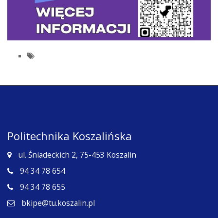
Politechnika Koszalińska
ul. Śniadeckich 2, 75-453 Koszalin
94 34 78 654
94 34 78 655
bkipe@tu.koszalin.pl