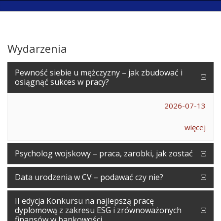
Wydarzenia
Pewność siebie u mężczyzny – jak zbudować i
osiągnąć sukces w pracy?
2026-07-13
więcej
Psycholog wojskowy – praca, zarobki, jak zostać
Data urodzenia w CV – podawać czy nie?
II edycja Konkursu na najlepszą pracę
dyplomową z zakresu ESG i zrównoważonych
finansów w bankowości